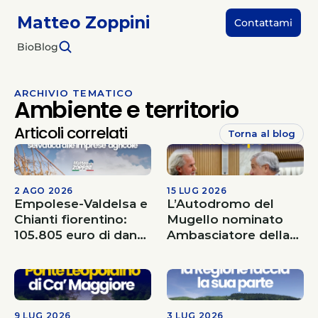
Matteo Zoppini
Contattami
Bio
Blog
ARCHIVIO TEMATICO
Ambiente e territorio
Articoli correlati
Torna al blog
2 AGO 2026
15 LUG 2026
Empolese-Valdelsa e
L’Autodromo del
Chianti fiorentino:
Mugello nominato
105.805 euro di danni
Ambasciatore della
provocati dalla fauna
Diplomazia e dello
selvatica alle imprese
Sport
agricole
9 LUG 2026
3 LUG 2026