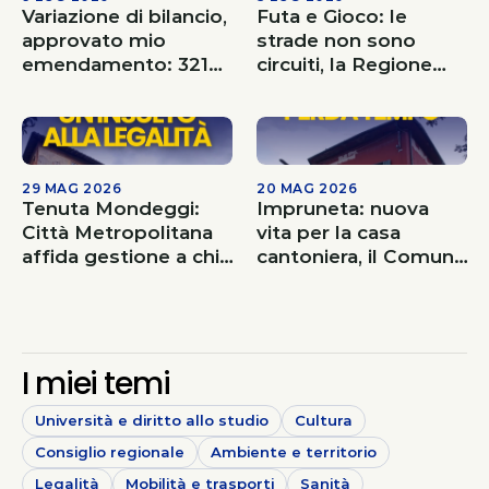
Variazione di bilancio,
Futa e Gioco: le
approvato mio
strade non sono
emendamento: 321
circuiti, la Regione
mila euro al Comune
faccia la sua parte
di Firenzuola per la
conservazione Ponte
Leopoldino di Ca'
Maggiore
29 MAG 2026
20 MAG 2026
Tenuta Mondeggi:
Impruneta: nuova
Città Metropolitana
vita per la casa
affida gestione a chi
cantoniera, il Comune
l’ha occupata per
non perda tempo
anni. Un insulto alla
legalità
I miei temi
Università e diritto allo studio
Cultura
Consiglio regionale
Ambiente e territorio
Legalità
Mobilità e trasporti
Sanità