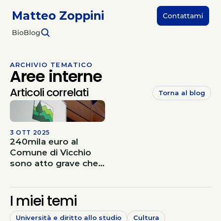
Matteo Zoppini
Contattami
Bio
Blog
ARCHIVIO TEMATICO
Aree interne
Articoli correlati
Torna al blog
3 OTT 2025
240mila euro al
Comune di Vicchio
sono atto grave che
penalizza i mugellani
onesti
I miei temi
Università e diritto allo studio
Cultura