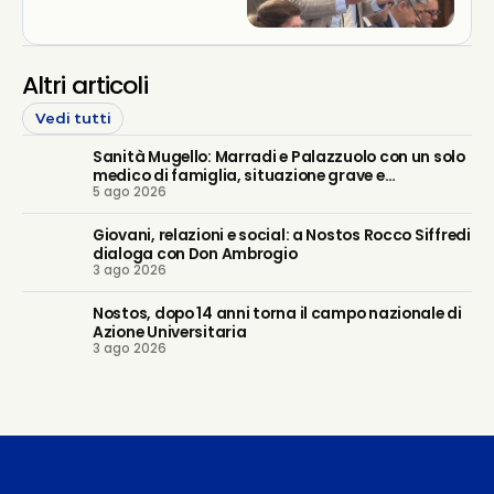
Altri articoli
Vedi tutti
Sanità Mugello: Marradi e Palazzuolo con un solo
medico di famiglia, situazione grave e
5 ago 2026
prevedibile. Regione intervenga
Giovani, relazioni e social: a Nostos Rocco Siffredi
dialoga con Don Ambrogio
3 ago 2026
Nostos, dopo 14 anni torna il campo nazionale di
Azione Universitaria
3 ago 2026