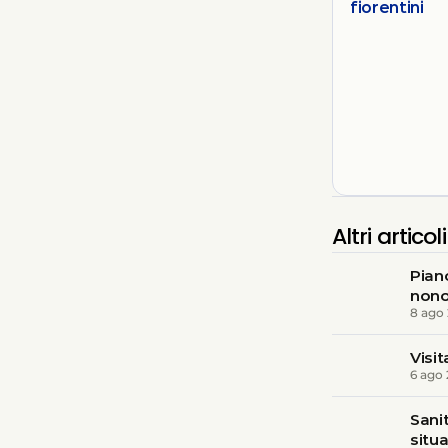
fiorentini
Altri articoli
Piano
nono
8 ago
Visi
6 ago
Sani
situ