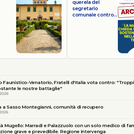
querela del
segretario
comunale contro i
consiglieri
d’opposizione “La
maggioranza
chieda scusa per
aver sostenuto
Del Regno nella
sua azione
temeraria”
 Faunistico-Venatorio, Fratelli d'Italia vota contro: "Troppi
stante le nostre battaglie"
 2026
ta a Sasso Montegianni, comunità di recupero
 2026
tà Mugello: Marradi e Palazzuolo con un solo medico di fam
azione grave e prevedibile. Regione intervenga