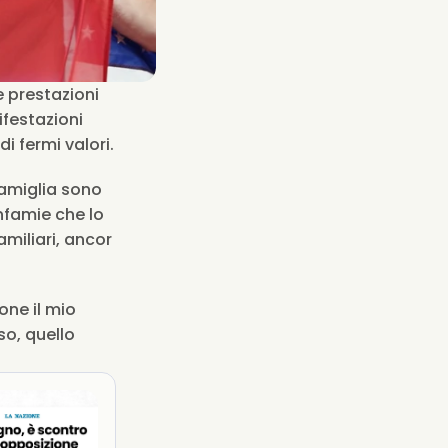
 prestazioni 
festazioni 
internazionali, ma è anche un uomo di grande umanità e sensibilità e di fermi valori. 
famiglia sono 
nfamie che lo 
iliari, ancor 
ne il mio 
o, quello 