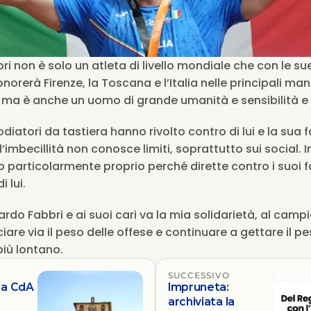
i non è solo un atleta di livello mondiale che con le sue
orerà Firenze, la Toscana e l’Italia nelle principali mani
odiatori da tastiera hanno rivolto contro di lui e la sua 
l’imbecillità non conosce limiti, soprattutto sui social. I
particolarmente proprio perché dirette contro i suoi fam
 lui. 
rdo Fabbri e ai suoi cari va la mia solidarietà, al campio
iare via il peso delle offese e continuare a gettare il pes
iù lontano.
SUCCESSIVO
 a CdA
Impruneta:
archiviata la