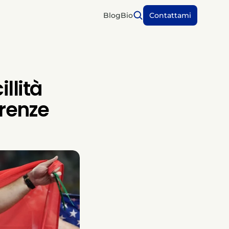
Blog
Bio
Contattami
llità
irenze