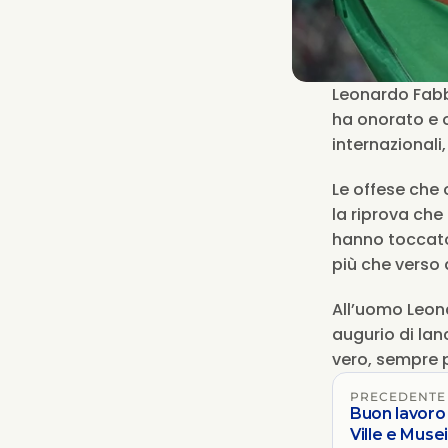
Leonardo Fabbr
ha onorato e on
Le offese che 
la riprova che 
hanno toccato 
più che verso di
All’uomo Leona
augurio di lanc
vero, sempre p
PRECEDENTE
Buon lavoro
Ville e Musei