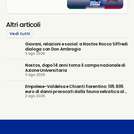
Altri articoli
Vedi tutti
Giovani, relazioni e social: a Nostos Rocco Siffredi
dialoga con Don Ambrogio
3 ago 2026
Nostos, dopo 14 anni torna il campo nazionale di
Azione Universitaria
3 ago 2026
Empolese-Valdelsa e Chianti fiorentino: 105.805
euro di danni provocati dalla fauna selvatica alle
2 ago 2026
imprese agricole