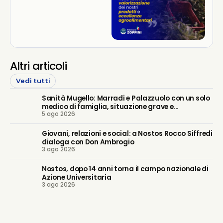
Altri articoli
Vedi tutti
Sanità Mugello: Marradi e Palazzuolo con un solo
medico di famiglia, situazione grave e
5 ago 2026
prevedibile. Regione intervenga
Giovani, relazioni e social: a Nostos Rocco Siffredi
dialoga con Don Ambrogio
3 ago 2026
Nostos, dopo 14 anni torna il campo nazionale di
Azione Universitaria
3 ago 2026