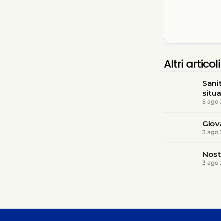
Altri articoli
Sani
situ
5 ago
Giov
3 ago
Nost
3 ago