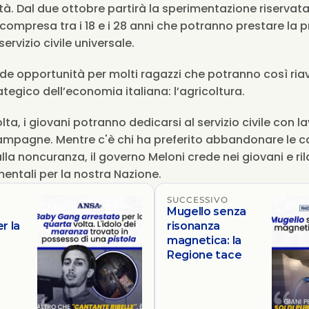
tà. Dal due ottobre partirà la sperimentazione riservata 
 compresa tra i 18 e i 28 anni che potranno prestare la p
servizio civile universale.
e opportunità per molti ragazzi che potranno così riavv
ategico dell’economia italiana: l’agricoltura.
lta, i giovani potranno dedicarsi al servizio civile con lav
campagne. Mentre c'è chi ha preferito abbandonare le 
alla noncuranza, il governo Meloni crede nei giovani e ril
entali per la nostra Nazione.
SUCCESSIVO
Mugello senza
r la
risonanza
a
magnetica: la
Regione tace