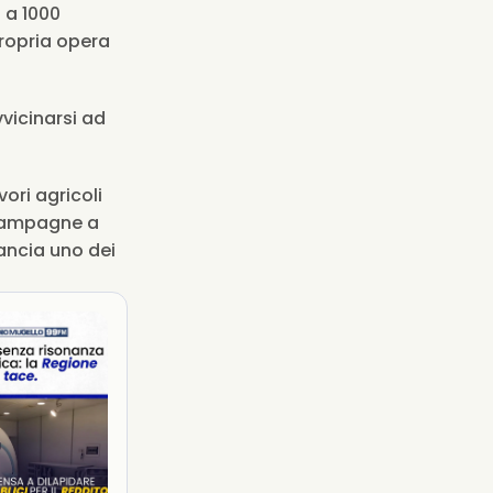
a 1000 
ropria opera 
icinarsi ad 
ori agricoli 
campagne a 
ancia uno dei 