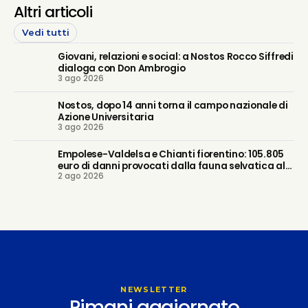
Altri articoli
Vedi tutti
Giovani, relazioni e social: a Nostos Rocco Siffredi
dialoga con Don Ambrogio
3 ago 2026
Nostos, dopo 14 anni torna il campo nazionale di
Azione Universitaria
3 ago 2026
Empolese-Valdelsa e Chianti fiorentino: 105.805
euro di danni provocati dalla fauna selvatica alle
2 ago 2026
imprese agricole
NEWSLETTER
Rimani aggiornato