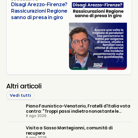
Disagi Arezzo-Firenze?
Rassicurazioni Regione
sanno di presa in giro
Altri articoli
Vedi tutti
Piano Faunistico-Venatorio, Fratelli d'Italia vota
contro: "Troppi passi indietro nonostante le
8 ago 2026
nostre battaglie"
Visita a Sasso Montegianni, comunità di
recupero
6 ago 2026