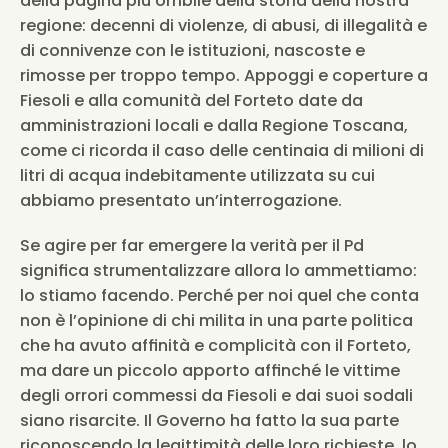
della pagina più orribile della storia della nostra 
regione: decenni di violenze, di abusi, di illegalità e 
di connivenze con le istituzioni, nascoste e 
rimosse per troppo tempo. Appoggi e coperture a 
Fiesoli e alla comunità del Forteto date da 
amministrazioni locali e dalla Regione Toscana, 
come ci ricorda il caso delle centinaia di milioni di 
litri di acqua indebitamente utilizzata su cui 
abbiamo presentato un’interrogazione.
Se agire per far emergere la verità per il Pd 
significa strumentalizzare allora lo ammettiamo: 
lo stiamo facendo. Perché per noi quel che conta 
non è l’opinione di chi milita in una parte politica 
che ha avuto affinità e complicità con il Forteto, 
ma dare un piccolo apporto affinché le vittime 
degli orrori commessi da Fiesoli e dai suoi sodali 
siano risarcite. Il Governo ha fatto la sua parte 
riconoscendo la legittimità delle loro richieste, lo 