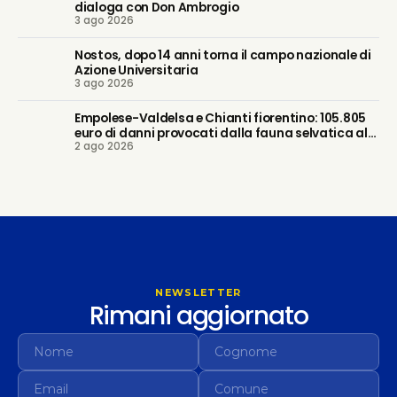
dialoga con Don Ambrogio
3 ago 2026
Nostos, dopo 14 anni torna il campo nazionale di
Azione Universitaria
3 ago 2026
Empolese-Valdelsa e Chianti fiorentino: 105.805
euro di danni provocati dalla fauna selvatica alle
2 ago 2026
imprese agricole
NEWSLETTER
Rimani aggiornato