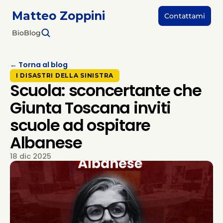
Matteo Zoppini
Contattami
Bio
Blog
← Torna al blog
I DISASTRI DELLA SINISTRA
Scuola: sconcertante che
Giunta Toscana inviti
scuole ad ospitare
Albanese
18 dic 2025