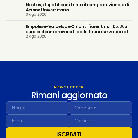
Nostos, dopo 14 anni torna il campo nazionale di
Azione Universitaria
3 ago 2026
Empolese-Valdelsa e Chianti fiorentino: 105.805
euro di danni provocati dalla fauna selvatica alle
2 ago 2026
imprese agricole
NEWSLETTER
Rimani aggiornato
ISCRIVITI