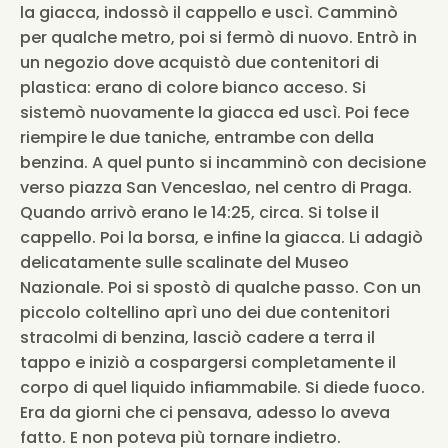
la giacca, indossò il cappello e uscì. Camminò 
per qualche metro, poi si fermò di nuovo. Entrò in 
un negozio dove acquistò due contenitori di 
plastica: erano di colore bianco acceso. Si 
sistemò nuovamente la giacca ed uscì. Poi fece 
riempire le due taniche, entrambe con della 
benzina. A quel punto si incamminò con decisione 
verso piazza San Venceslao, nel centro di Praga. 
Quando arrivò erano le 14:25, circa. Si tolse il 
cappello. Poi la borsa, e infine la giacca. Li adagiò 
delicatamente sulle scalinate del Museo 
Nazionale. Poi si spostò di qualche passo. Con un 
piccolo coltellino aprì uno dei due contenitori 
stracolmi di benzina, lasciò cadere a terra il 
tappo e iniziò a cospargersi completamente il 
corpo di quel liquido infiammabile. Si diede fuoco. 
Era da giorni che ci pensava, adesso lo aveva 
fatto. E non poteva più tornare indietro.  