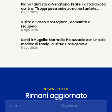
Piano Faunistico-Venatorio, Fratelli d'Italia vota
contro: "Troppi passi indietro nonostante le
8 ago 2026
nostre battaglie"
Visita a Sasso Montegianni, comunità di
recupero
6 ago 2026
Sanità Mugello: Marradi e Palazzuolo con un solo
medico di famiglia, situazione grave e
5 ago 2026
prevedibile. Regione intervenga
NEWSLETTER
Rimani aggiornato