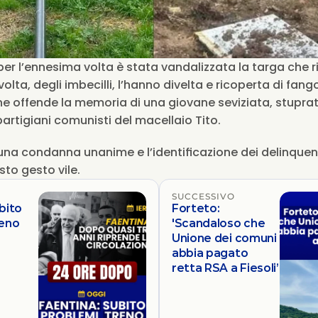
e, per l’ennesima volta è stata vandalizzata la targa che 
lta, degli imbecilli, l’hanno divelta e ricoperta di fango
che offende la memoria di una giovane seviziata, stuprata
partigiani comunisti del macellaio Tito. 
na condanna unanime e l’identificazione dei delinquent
to gesto vile.
SUCCESSIVO
bito
Forteto:
reno
'Scandaloso che
Unione dei comuni
abbia pagato
retta RSA a Fiesoli’