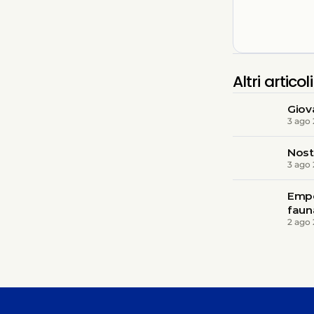
Altri articoli
Giov
3 ago
Nost
3 ago
Empo
faun
2 ago