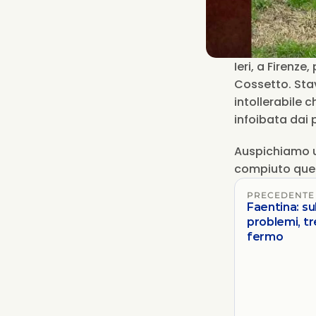
Ieri, a Firenz
Cossetto. Stavo
intollerabile 
infoibata dai 
Auspichiamo u
compiuto ques
PRECEDENTE
Faentina: su
problemi, t
fermo