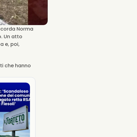
ricorda Norma 
. Un atto 
 e, poi, 
i che hanno 